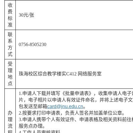
收
费
30
元
/
张
标
准
联
系
0756-8505230
方
式
受
理
珠海校区综合
教学
楼实
C412
网络服务室
地
点
1.
申请人下载并填写《批量申请表》，收集申请人电子
片，电子相片以申请人有效证件命名，并将上述电子文
包发送至邮箱
card@jnu.edu.cn
。
办
2.
按要求打印申请表，负责人签名并加盖单位公章。
理
3.
申请人携带个人有效证件、申请表格及相关资料前往
流
服务点办理。
程
4.
工作人员审核资料。