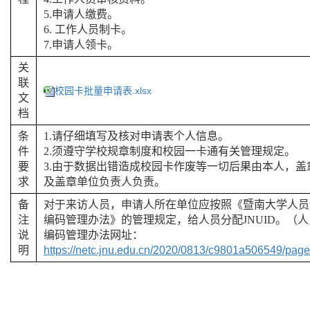
5.
申请人缴费。
6.
工作人员制卡。
7.
申请人领卡。
关
联
校园卡批量申请表.xlsx
文
档
条
1.
请仔细填写及核对申请表个人信息。
件
2.
须遵守学校规章制度和校园一卡通有关管理规定。
要
3.
由于数据出错造成校园卡作废等一切后果由本人，盖
求
及盖章单位负责人负责。
备
对于来访人员，申请人所在单位应按照《暨南大学人员
注
编码管理办法》的管理规定，给人员分配
JNUID
。（人
说
编码管理办法网址：
明
https://netc.jnu.edu.cn/2020/0813/c9801a506549/page