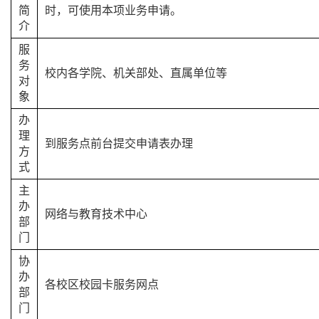
简
时，可使用本项业务申请。
介
服
务
校内各学院、机关部处、直属单位等
对
象
办
理
到服务点前台提交申请表办理
方
式
主
办
网络与教育技术中心
部
门
协
办
各校区校园卡服务网点
部
门